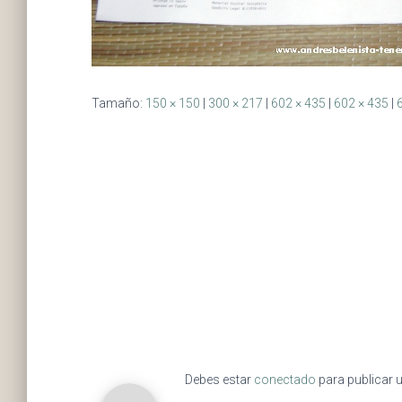
Tamaño:
150 × 150
|
300 × 217
|
602 × 435
|
602 × 435
|
Debes estar
conectado
para publicar 