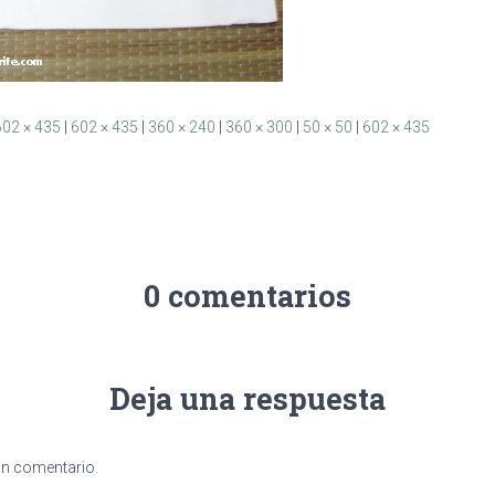
602 × 435
|
602 × 435
|
360 × 240
|
360 × 300
|
50 × 50
|
602 × 435
0 comentarios
Deja una respuesta
un comentario.