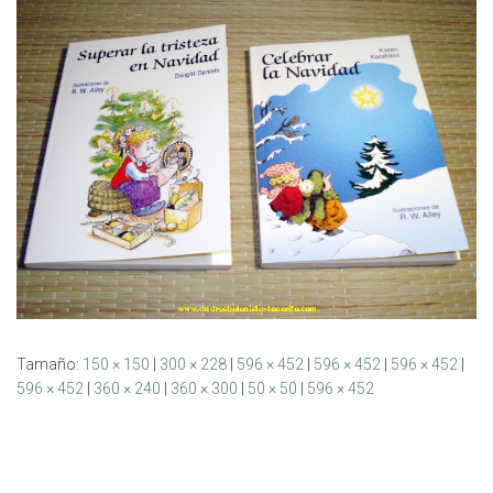
Ó
N
Tamaño:
150 × 150
|
300 × 228
|
596 × 452
|
596 × 452
|
596 × 452
|
596 × 452
|
360 × 240
|
360 × 300
|
50 × 50
|
596 × 452