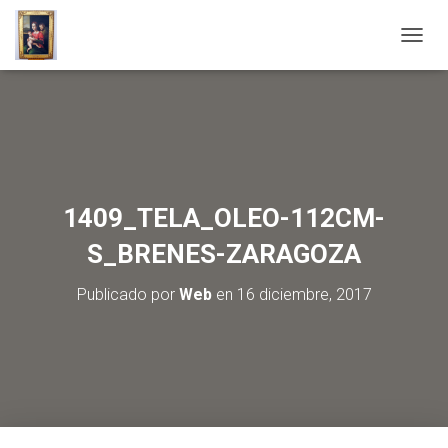
C
A
M
B
I
A
R
M
O
1409_TELA_OLEO-112CM-
D
O
S_BRENES-ZARAGOZA
D
E
Publicado por
Web
en
16 diciembre, 2017
N
A
V
E
G
A
C
I