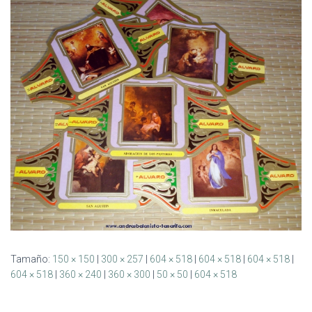
Ó
N
Tamaño:
150 × 150
|
300 × 257
|
604 × 518
|
604 × 518
|
604 × 518
|
604 × 518
|
360 × 240
|
360 × 300
|
50 × 50
|
604 × 518