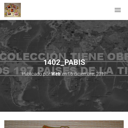
C
A
M
B
I
A
R
M
O
1402_PABIS
D
O
Publicado por
Web
en
16 diciembre, 2017
D
E
N
A
V
E
G
A
C
I