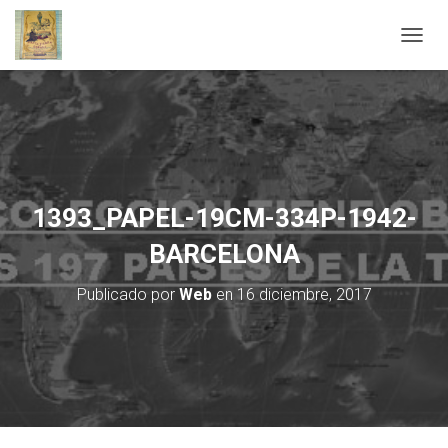
C
A
M
B
I
A
R
M
O
1393_PAPEL-19CM-334P-1942-
D
O
BARCELONA
D
E
Publicado por
Web
en
16 diciembre, 2017
N
A
V
E
G
A
C
I