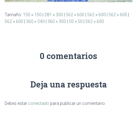
Tamaño:
150 × 150
|
281 × 300
|
562 × 600
|
562 × 600
|
562 × 600
|
562 × 600
|
360 × 240
|
360 × 300
|
50 × 50
|
562 × 600
0 comentarios
Deja una respuesta
Debes estar
conectado
para publicar un comentario.