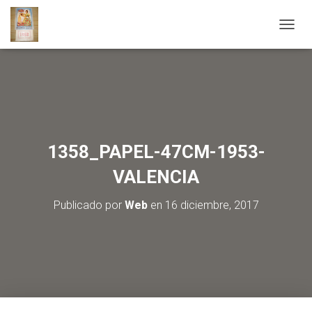
C
A
M
B
I
A
R
M
O
1358_PAPEL-47CM-1953-
D
O
VALENCIA
D
E
Publicado por
Web
en
16 diciembre, 2017
N
A
V
E
G
A
C
I