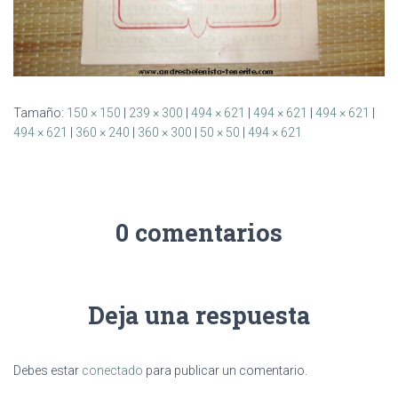
Tamaño:
150 × 150
|
239 × 300
|
494 × 621
|
494 × 621
|
494 × 621
|
494 × 621
|
360 × 240
|
360 × 300
|
50 × 50
|
494 × 621
0 comentarios
Deja una respuesta
Debes estar
conectado
para publicar un comentario.