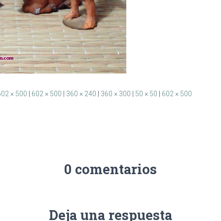
602 × 500
|
602 × 500
|
360 × 240
|
360 × 300
|
50 × 50
|
602 × 500
0 comentarios
Deja una respuesta