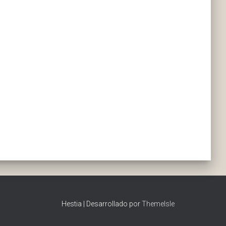
Hestia | Desarrollado por
ThemeIsle