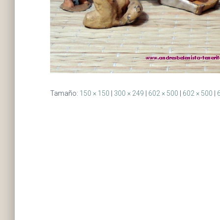
Tamaño:
150 × 150
|
300 × 249
|
602 × 500
|
602 × 500
|