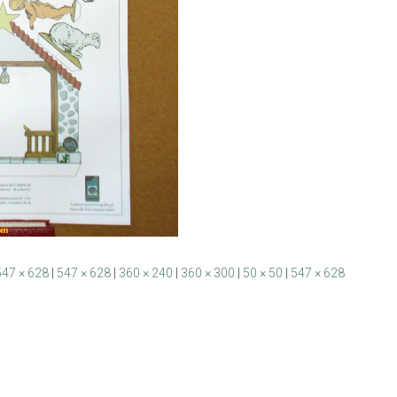
547 × 628
|
547 × 628
|
360 × 240
|
360 × 300
|
50 × 50
|
547 × 628