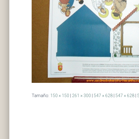
Tamaño:
150 × 150
|
261 × 300
|
547 × 628
|
547 × 628
|