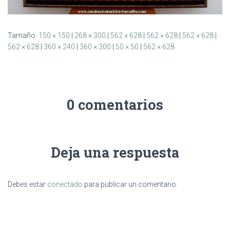
Tamaño:
150 × 150
|
268 × 300
|
562 × 628
|
562 × 628
|
562 × 628
|
562 × 628
|
360 × 240
|
360 × 300
|
50 × 50
|
562 × 628
0 comentarios
Deja una respuesta
Debes estar
conectado
para publicar un comentario.