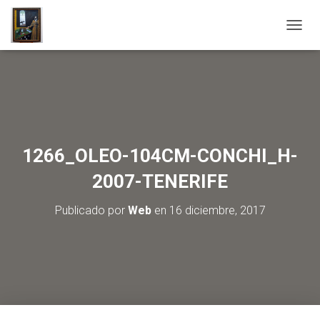
C
A
M
B
I
A
R
M
O
1266_OLEO-104CM-CONCHI_H-
D
O
2007-TENERIFE
D
E
Publicado por
Web
en
16 diciembre, 2017
N
A
V
E
G
A
C
I