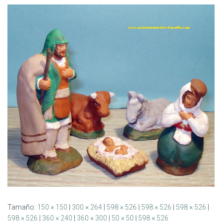
Ó
N
Tamaño:
150 × 150
|
300 × 264
|
598 × 526
|
598 × 526
|
598 × 526
|
598 × 526
|
360 × 240
|
360 × 300
|
50 × 50
|
598 × 526