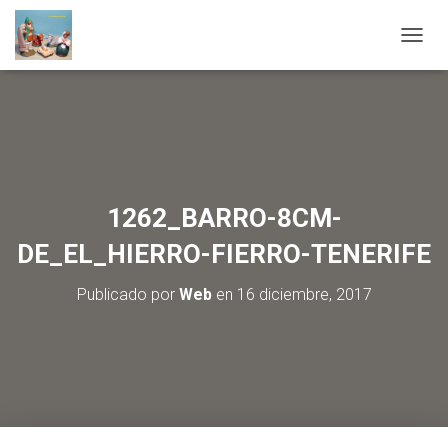
C
A
M
B
I
A
R
M
O
1262_BARRO-8CM-
D
O
DE_EL_HIERRO-FIERRO-TENERIFE
D
E
Publicado por
Web
en
16 diciembre, 2017
N
A
V
E
G
A
C
I