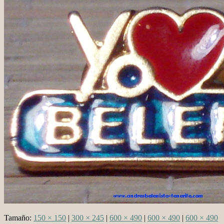
Tamaño:
150 × 150
|
300 × 245
|
600 × 490
|
600 × 490
|
600 × 490