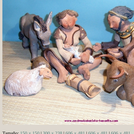
Tamaño:
150 × 150
|
300 × 238
|
606 × 481
|
606 × 481
|
606 × 481