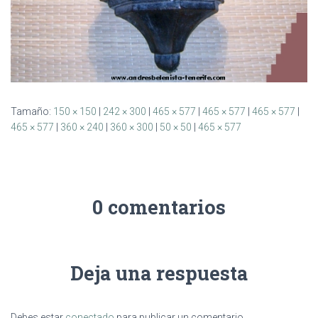
Tamaño:
150 × 150
|
242 × 300
|
465 × 577
|
465 × 577
|
465 × 577
|
465 × 577
|
360 × 240
|
360 × 300
|
50 × 50
|
465 × 577
0 comentarios
Deja una respuesta
Debes estar
conectado
para publicar un comentario.