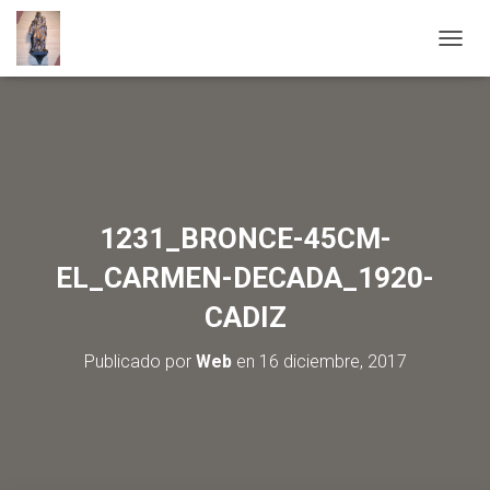
C
A
M
B
I
A
R
M
O
1231_BRONCE-45CM-
D
O
EL_CARMEN-DECADA_1920-
D
E
CADIZ
N
A
Publicado por
Web
en
16 diciembre, 2017
V
E
G
A
C
I