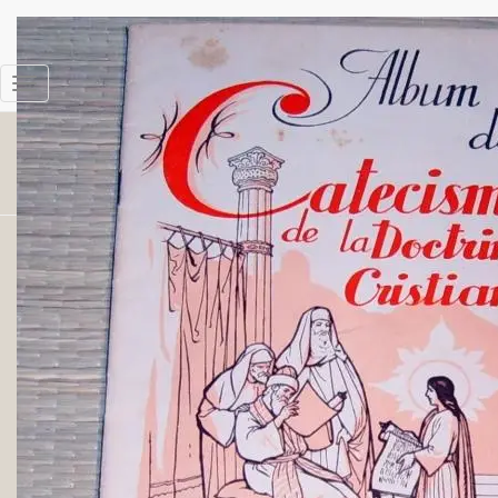
1196_PAPEL-25CM-116_CROMOS-
Cambiar
1940-GERONA
modo
de
Publicado por
Web
en
16 diciembre,
navegación
2017
16 diciembre, 2017