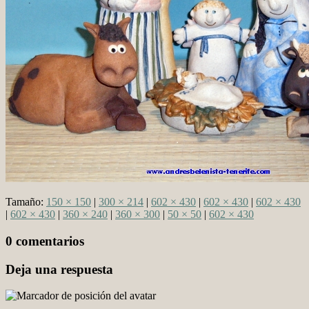
Tamaño:
150 × 150
|
300 × 214
|
602 × 430
|
602 × 430
|
602 × 430
|
602 × 430
|
360 × 240
|
360 × 300
|
50 × 50
|
602 × 430
0 comentarios
Deja una respuesta