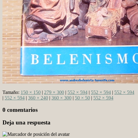
Tamaño:
150 × 150
|
279 × 300
|
552 × 594
|
552 × 594
|
552 × 594
|
552 × 594
|
360 × 240
|
360 × 300
|
50 × 50
|
552 × 594
0 comentarios
Deja una respuesta