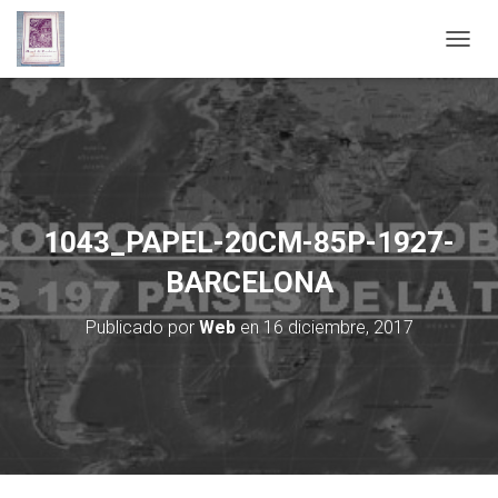
C
A
M
B
I
A
R
M
O
1043_PAPEL-20CM-85P-1927-
D
O
BARCELONA
D
E
Publicado por
Web
en
16 diciembre, 2017
N
A
V
E
G
A
C
I