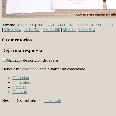
Tamaño:
150 × 150
|
300 × 259
|
596 × 514
|
596 × 514
|
596 × 514
|
596 × 514
|
360 × 240
|
360 × 300
|
50 × 50
|
596 × 514
0 comentarios
Deja una respuesta
Debes estar
conectado
para publicar un comentario.
Colección
Currículum
Noticias
Contacto
Hestia | Desarrollado por
ThemeIsle