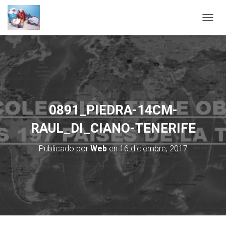
C
A
M
B
I
A
R
M
O
0891_PIEDRA-14CM-
D
O
RAUL_DI_CIANO-TENERIFE
D
E
Publicado por
Web
en
16 diciembre, 2017
N
A
V
E
G
A
C
I