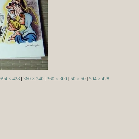
594 × 428
|
360 × 240
|
360 × 300
|
50 × 50
|
594 × 428