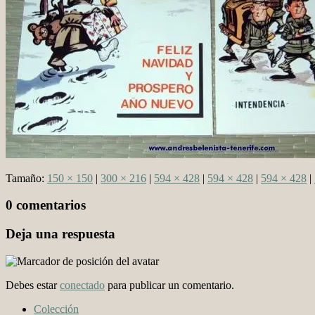
Tamaño:
150 × 150
|
300 × 216
|
594 × 428
|
594 × 428
|
594 × 428
|
0 comentarios
Deja una respuesta
Debes estar
conectado
para publicar un comentario.
Colección