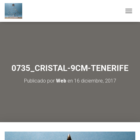
C
A
M
B
I
A
R
M
O
0735_CRISTAL-9CM-TENERIFE
D
O
Publicado por
Web
en
16 diciembre, 2017
D
E
N
A
V
E
G
A
C
I