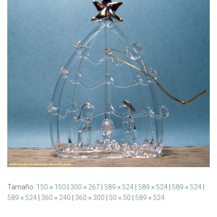
Ó
N
Tamaño:
150 × 150
|
300 × 267
|
589 × 524
|
589 × 524
|
589 × 524
|
589 × 524
|
360 × 240
|
360 × 300
|
50 × 50
|
589 × 524