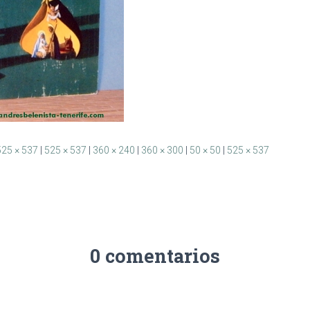
525 × 537
|
525 × 537
|
360 × 240
|
360 × 300
|
50 × 50
|
525 × 537
0 comentarios