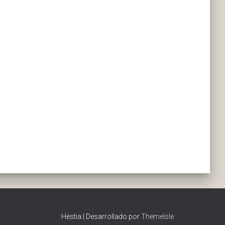
Hestia | Desarrollado por
ThemeIsle