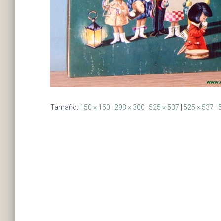
Tamaño:
150 × 150
|
293 × 300
|
525 × 537
|
525 × 537
|