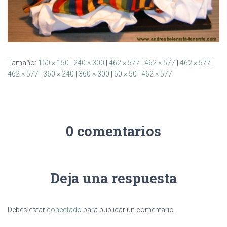
Tamaño:
150 × 150
|
240 × 300
|
462 × 577
|
462 × 577
|
462 × 577
|
462 × 577
|
360 × 240
|
360 × 300
|
50 × 50
|
462 × 577
0 comentarios
Deja una respuesta
Debes estar
conectado
para publicar un comentario.