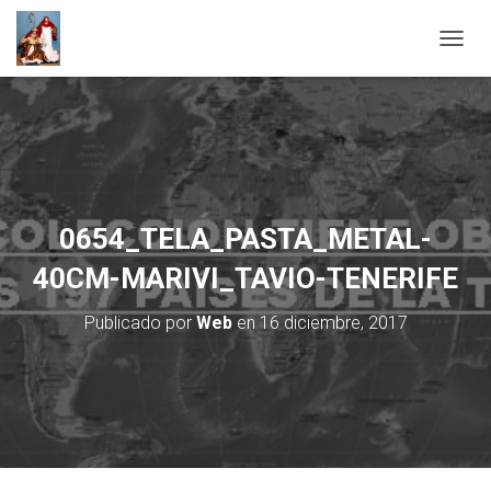
C
A
M
B
I
A
R
M
O
0654_TELA_PASTA_METAL-
D
O
40CM-MARIVI_TAVIO-TENERIFE
D
E
Publicado por
Web
en
16 diciembre, 2017
N
A
V
E
G
A
C
I