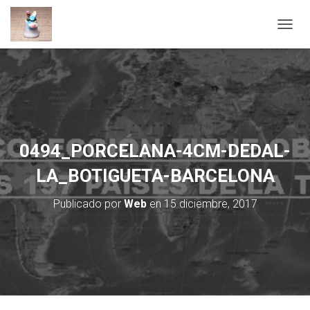
C
A
M
B
I
A
R
M
O
0494_PORCELANA-4CM-DEDAL-
D
O
LA_BOTIGUETA-BARCELONA
D
E
Publicado por
Web
en
15 diciembre, 2017
N
A
V
E
G
A
C
I