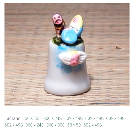
Ó
N
Tamaño:
150 × 150
|
300 × 248
|
602 × 498
|
602 × 498
|
602 × 498
|
602 × 498
|
360 × 240
|
360 × 300
|
50 × 50
|
602 × 498