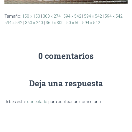
Tamaño:
150 × 150
|
300 × 274
|
594 × 542
|
594 × 542
|
594 × 542
|
594 × 542
|
360 × 240
|
360 × 300
|
50 × 50
|
594 × 542
0 comentarios
Deja una respuesta
Debes estar
conectado
para publicar un comentario.