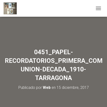
C
A
M
B
I
A
R
M
O
0451_PAPEL-
D
O
RECORDATORIOS_PRIMERA_COM
D
E
UNION-DECADA_1910-
N
A
TARRAGONA
V
E
Publicado por
Web
en
15 diciembre, 2017
G
A
C
I