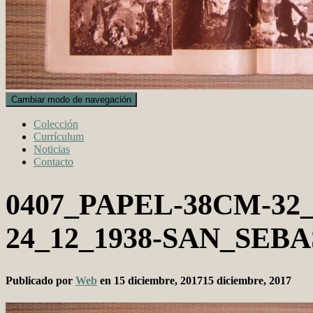
Cambiar modo de navegación
Colección
Currículum
Noticias
Contacto
0407_PAPEL-38CM-3
24_12_1938-SAN_SEB
Publicado por
Web
en
15 diciembre, 2017
15 diciembre, 2017