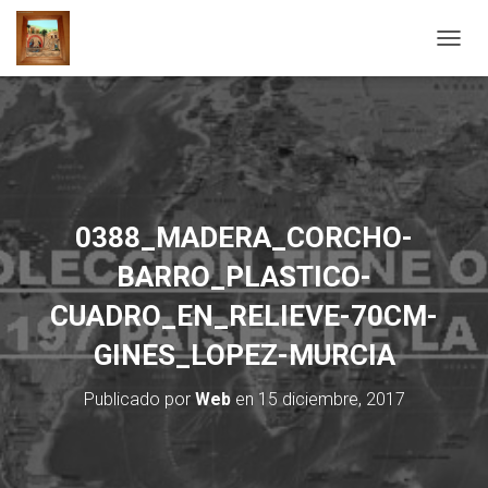
C
A
M
B
I
A
R
M
O
0388_MADERA_CORCHO-
D
O
BARRO_PLASTICO-
D
E
CUADRO_EN_RELIEVE-70CM-
N
A
GINES_LOPEZ-MURCIA
V
E
Publicado por
Web
en
15 diciembre, 2017
G
A
C
I