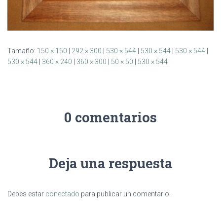
Tamaño:
150 × 150
|
292 × 300
|
530 × 544
|
530 × 544
|
530 × 544
|
530 × 544
|
360 × 240
|
360 × 300
|
50 × 50
|
530 × 544
0 comentarios
Deja una respuesta
Debes estar
conectado
para publicar un comentario.