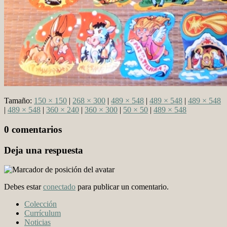
Tamaño:
150 × 150
|
268 × 300
|
489 × 548
|
489 × 548
|
489 × 548
|
489 × 548
|
360 × 240
|
360 × 300
|
50 × 50
|
489 × 548
0 comentarios
Deja una respuesta
Debes estar
conectado
para publicar un comentario.
Colección
Currículum
Noticias