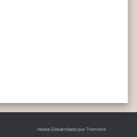
Hestia | Desarrollado por
ThemeIsle