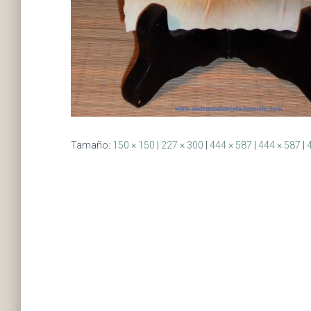
Tamaño:
150 × 150
|
227 × 300
|
444 × 587
|
444 × 587
|