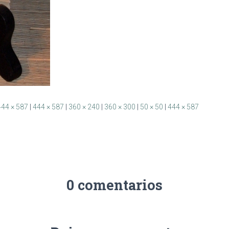
444 × 587
|
444 × 587
|
360 × 240
|
360 × 300
|
50 × 50
|
444 × 587
0 comentarios