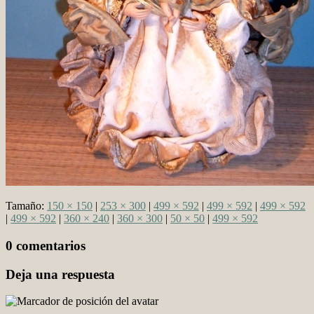
Tamaño:
150 × 150
|
253 × 300
|
499 × 592
|
499 × 592
|
499 × 592
|
499 × 592
|
360 × 240
|
360 × 300
|
50 × 50
|
499 × 592
0 comentarios
Deja una respuesta