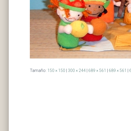
Tamaño:
150 × 150
|
300 × 244
|
689 × 561
|
689 × 561
|