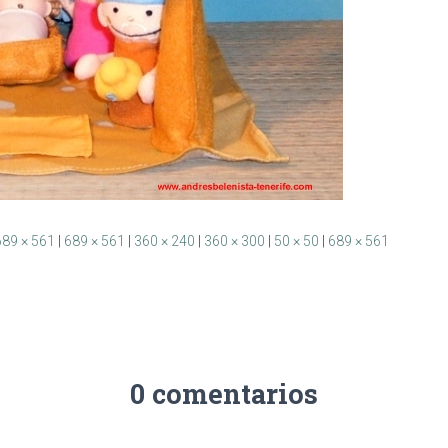
689 × 561
|
689 × 561
|
360 × 240
|
360 × 300
|
50 × 50
|
689 × 561
0 comentarios